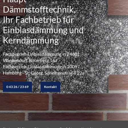
Dämmstofftechnik,
Ihr Fachbetrieb für
Einblasdämmung und
Kerndämmung
Fachbetrieb Einblasdämmung in 24601
Wankendorf, Röterberg 16a
Fachbetrieb Einblasdämmung in 20097
Hamburg - St. Georg, Sonninenstraße 22a
0 43 26 / 23 69
Kontakt