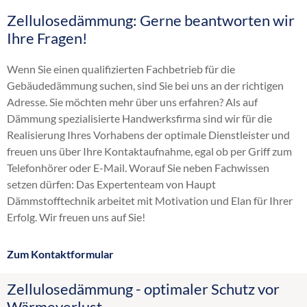
Zellulosedämmung: Gerne beantworten wir
Altbaudämmung
Ihre Fragen!
Brandschutz Einblasdämmung
Dachbodendämmung
Wenn Sie einen qualifizierten Fachbetrieb für die
Dachdämmung
Gebäudedämmung suchen, sind Sie bei uns an der richtigen
Dachschrägendämmung
Adresse. Sie möchten mehr über uns erfahren? Als auf
Dämmung
Dämmung spezialisierte Handwerksfirma sind wir für die
Einblasdämmung
Realisierung Ihres Vorhabens der optimale Dienstleister und
Einblasen
freuen uns über Ihre Kontaktaufnahme, egal ob per Griff zum
energetische Sanierung
Telefonhörer oder E-Mail. Worauf Sie neben Fachwissen
Flachdachdämmung
setzen dürfen: Das Expertenteam von Haupt
Fußbodendämmung
Dämmstofftechnik arbeitet mit Motivation und Elan für Ihrer
Gebäudedämmung
Erfolg. Wir freuen uns auf Sie!
Geschossdeckendämmung
HK 33
Zum Kontaktformular
Hohlraumdämmung
Hohlschichtisolierung
Zellulosedämmung - optimaler Schutz vor
Innendämmung
Wärmeverlust
Kellerdeckendämmung