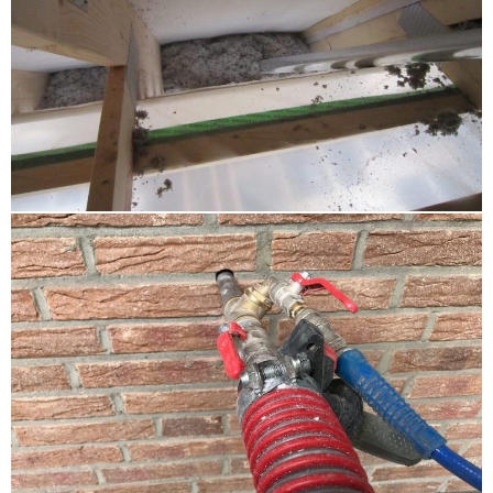
Hohenlockstedt
,
Flachdachdämmung Uetersen
Barmstedt
,
energetische Sanierung Rahlstedt
,
Einblasdämmung Uetersen Barmstedt
,
Supafil
Neumünster Boostedt
,
HK 33 Wedel
,
Einblasen
Ammersbek
,
energetische Sanierung Lübeck
,
Steicozell Norderstedt
,
HK 33 Neumünster Boostedt
,
Untersparrendämmung Gettorf
,
energetische
Sanierung Büchen
,
Dachdämmung Bad Oldesloe
,
Hohlschichtisolierung Ratekau
,
Flachdachdämmung
Halstenbek
,
Gebäudedämmung Schwarzenbek
,
Kellerdeckendämmung Fehmarn
,
Dachbodendämmung Schönberg Ostsee
,
Hohlraumdämmung Ahrensburg Grosshansdorf
,
Gebäudedämmung Ammersbek