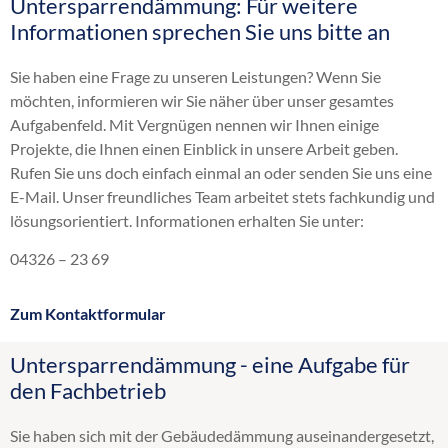
Untersparrendämmung: Für weitere
Altbaudämmung
Informationen sprechen Sie uns bitte an
Brandschutz Einblasdämmung
Dachbodendämmung
Sie haben eine Frage zu unseren Leistungen? Wenn Sie
Dachdämmung
möchten, informieren wir Sie näher über unser gesamtes
Dachschrägendämmung
Aufgabenfeld. Mit Vergnügen nennen wir Ihnen einige
Dämmung
Projekte, die Ihnen einen Einblick in unsere Arbeit geben.
Einblasdämmung
Rufen Sie uns doch einfach einmal an oder senden Sie uns eine
Einblasen
E-Mail. Unser freundliches Team arbeitet stets fachkundig und
energetische Sanierung
lösungsorientiert. Informationen erhalten Sie unter:
Flachdachdämmung
Fußbodendämmung
04326 – 23 69
Gebäudedämmung
Geschossdeckendämmung
Zum Kontaktformular
HK 33
Hohlraumdämmung
Untersparrendämmung - eine Aufgabe für
Hohlschichtisolierung
den Fachbetrieb
Innendämmung
Kellerdeckendämmung
Sie haben sich mit der Gebäudedämmung auseinandergesetzt,
Kerndämmung