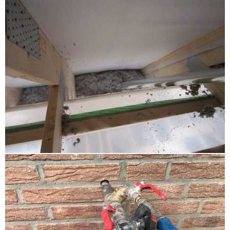
Dachschrägendämmung Brunsbüttel Glückstadt
,
energetische Sanierung Schwentinental
,
Supafil
Büdelsdorf Fockbek Osterrönfeld
,
Kerndämmung
Büchen
,
Brandschutz Einblasdämmung Walddörfer
,
Hohlraumdämmung Heiligenhafen
,
Altbaudämmung
Kappeln
,
Dachschrägendämmung Ostholstein
,
energetische Sanierung Alsterdorf Winterhude
Eppendorf
,
Kerndämmung Eutin
,
Einblasen Ratekau
,
Wärmedämmung Walddörfer
,
Dämmung Bergedorf
Wentorf
,
Obergeschossdeckendämmung
Ammersbek
,
energetische Sanierung Bad Segeberg
Wahlstedt
,
Zellulosedämmung Plön
,
Supafil
Elmshorn
,
Gebäudedämmung Schenefeld Sülldorf
,
Einblasen Halstenbek
,
Flachdachdämmung Mölln
,
Dachdämmung Geesthacht
,
HK 33 Fehmarn
,
Gebäudedämmung Neustadt in Holstein