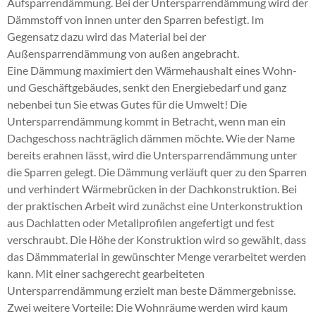
km². 133.000 Anwohner leben momentan im
Aufsparrendämmung. Bei der Untersparrendämmung wird der
Dachdämmung Süsel Lensahn
,
Flachdachdämmung
Hohlschichtisolierung, Kellerdecken- und
Kreisgebiet. Begrenzt wird Dithmarschen vom Nord-
Dämmstoff von innen unter den Sparren befestigt. Im
Henstedt Ulzburg
,
Dachdämmung Walddörfer
,
Dachdämmung. Erreichen Sie Ihr Ziel und schenken
Ostsee-Kanal. Kreisstadt von Dithmarschen ist
Gegensatz dazu wird das Material bei der
Hohlraumdämmung Gettorf
,
Brandschutz
Sie einem Fachbetrieb Ihr Vertrauen. Als qualifizierter
Heide (Holstein). Die bekanntesten Städte in
Außensparrendämmung von außen angebracht.
Einblasdämmung Heiligenhafen
,
Innendämmung
Dienstleister beurteilen wir die Ist-Situation von
Dithmarschen sind neben Heide, die Städte Büsum,
Eine Dämmung maximiert den Wärmehaushalt eines Wohn-
Alsterdorf Winterhude Eppendorf
,
energetische
Dach, Keller und Geschossdecke. Wir zeigen Ihnen,
Brunsbüttel und Marne. Der Kreis Dithmarschen
und Geschäftgebäudes, senkt den Energiebedarf und ganz
Sanierung Büchen
,
Hohlraumdämmung Elmshorn
,
wie Sie mit der richtigen Dämmung Ihre
liegt in der Nachbarschaft der Landkreise
nebenbei tun Sie etwas Gutes für die Umwelt! Die
Zellulosedämmung Oststeinbek Barsbüttel
,
Energiekosten senken und Ihr Budget schonen.
Nordfriesland und Steinburg. Dithmarschen gehört
Untersparrendämmung kommt in Betracht, wenn man ein
energetische Sanierung Itzehoe Kellinghusen
Haupt Dämmstofftechnik bietet Ihnen eine
zur Metropolregion Hamburg. Die Wohnqualität und
Dachgeschoss nachträglich dämmen möchte. Wie der Name
Hohenlockstedt
,
Geschossdeckendämmung Lübeck
,
professionell ausgeführte Dämmarbeit nach dem
auch der Freizeitwert des Kreises stimmt. In den
bereits erahnen lässt, wird die Untersparrendämmung unter
Hohlraumdämmung Ostholstein
,
Einblasen Bad
derzeitigen Stand der Technik. Natürlich legen wir
Gemeinden und Städten findet man mehr als
die Sparren gelegt. Die Dämmung verläuft quer zu den Sparren
Oldesloe
,
Geschossdeckendämmung Bordesholm
besonderen Wert auf einen 1a- Service. Es ist uns ein
genügend Unterhaltungs-, Sport- und
und verhindert Wärmebrücken in der Dachkonstruktion. Bei
Hohenwestedt
,
Dachdämmung Ostholstein
,
Anliegen, dass Sie lange Jahre Nutzen von unserer
Gastronomieangebote, außerdem laden der Nord-
der praktischen Arbeit wird zunächst eine Unterkonstruktion
Dachschrägendämmung Ratekau
,
Einblasdämmung
Arbeit haben. Von einem Fachbetrieb dürfen Sie ohne
Ostsee-Kanal und zahlreiche Naturschutzgebiete zu
aus Dachlatten oder Metallprofilen angefertigt und fest
Ahrensbök
,
Kellerdeckendämmung Barmbek
,
Wenn und Aber eine fehlerfreie Top-Leistung
intensiven Wandertouren ein. Der Kreis
verschraubt. Die Höhe der Konstruktion wird so gewählt, dass
Dachbodendämmung Walddörfer
,
erwarten.
Dithmarschen hat ein autonomes und flexibles
das Dämmmaterial in gewünschter Menge verarbeitet werden
Geschossdeckendämmung Schleswig Gelting
,
Wirtschaftsleben. Betriebe, die sich für einen
kann. Mit einer sachgerecht gearbeiteten
Einblasen Kreis Steinburg
,
Innendämmung Barmbek
,
Auf einen Fachbetrieb ist Verlass
Standort im Landkreis Dithmarschen interessieren,
Untersparrendämmung erzielt man beste Dämmergebnisse.
Dachdämmung Heide Husum Büsum
,
Dachdämmung
finden hier kostengünstige Industrie- und
Zwei weitere Vorteile: Die Wohnräume werden wird kaum
Trappenkamp
,
Innendämmung Wedel
,
Als Fachbetrieb darf sich ein Unternehmen