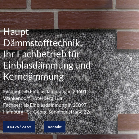
Haupt
Dämmstofftechnik,
Ihr Fachbetrieb für
Einblasdämmung und
Kerndämmung
Fachbetrieb Einblasdämmung in 24601
Wankendorf, Röterberg 16a
Fachbetrieb Einblasdämmung in 20097
Hamburg - St. Georg, Sonninenstraße 22a
0 43 26 / 23 69
Kontakt