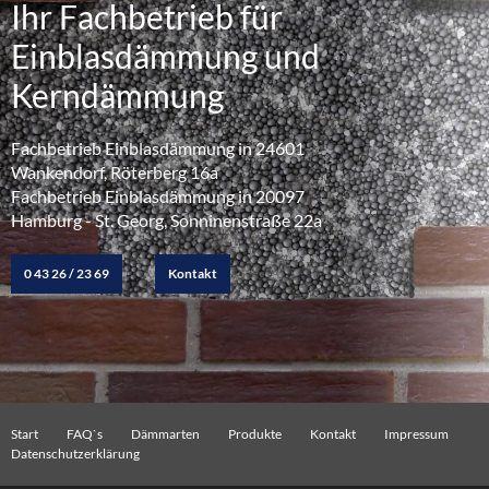
Ihr Fachbetrieb für
Einblasdämmung und
Kerndämmung
Fachbetrieb Einblasdämmung in 24601
Wankendorf, Röterberg 16a
Fachbetrieb Einblasdämmung in 20097
Hamburg - St. Georg, Sonninenstraße 22a
0 43 26 / 23 69
Kontakt
Start
FAQ`s
Dämmarten
Produkte
Kontakt
Impressum
Datenschutzerklärung