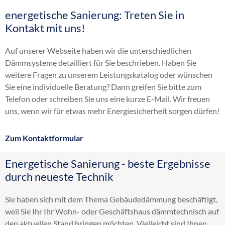
energetische Sanierung: Treten Sie in
Altbaudämmung
Kontakt mit uns!
Brandschutz Einblasdämmung
Dachbodendämmung
Auf unserer Webseite haben wir die unterschiedlichen
Dachdämmung
Dämmsysteme detailliert für Sie beschrieben. Haben Sie
Dachschrägendämmung
weitere Fragen zu unserem Leistungskatalog oder wünschen
Dämmung
Sie eine individuelle Beratung? Dann greifen Sie bitte zum
Einblasdämmung
Telefon oder schreiben Sie uns eine kurze E-Mail. Wir freuen
Einblasen
uns, wenn wir für etwas mehr Energiesicherheit sorgen dürfen!
Flachdachdämmung
Fußbodendämmung
Zum Kontaktformular
Gebäudedämmung
Geschossdeckendämmung
Energetische Sanierung - beste Ergebnisse
HK 33
durch neueste Technik
Hohlraumdämmung
Hohlschichtisolierung
Sie haben sich mit dem Thema Gebäudedämmung beschäftigt,
Innendämmung
weil Sie Ihr Ihr Wohn- oder Geschäftshaus dämmtechnisch auf
Kellerdeckendämmung
den aktuellen Stand bringen möchten. Vielleicht sind Ihnen
Kerndämmung