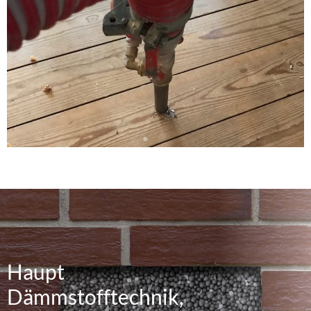
entdeckt haben. Zögern Sie bitte nicht und nehmen
Sie am besten noch heute Verbindung mit uns auf. Ein
kurzer Anruf oder eine schnelle E-Mail reichen aus.
Unsere Zusage: Wir garantieren eine fachkundig
durchgeführte Arbeit. Unser engagiertes Team freut
sich auf Sie.
Haupt
Dämmstofftechnik,