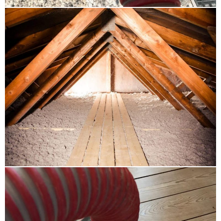
Im Stadtteil Eppendorf leben auf einer Gesamtfläche
von circa 2,7 qkm ungefähr 24.000 Einwohner. Bereits
im Jahre 1140 erstmals aktenkundig erwähnt, ist
Eppendorf das älteste Viertel Hamburgs. Eppendorf
wird dominiert durch eine Vielzahl repräsentativer
Stadthäuser, ferner durch das 1885 in Eppendorf
gegründete Krankenhaus (dem heutigen UKE) als
auch durch die 1894 aus der City hierher verlegten
Wohnstifte. Hamburg Eppendorf ist durch die U-
Bahnstrecken U1 und U3 sehr gut an das öffentliche
Verkehrsnetz angeschlossen. Über die Station
Kellinghusenstraße ist zum Beispiel die Hamburger
City leicht und schnell zu erreichen.
Sie wohnen in Alsterdorf, Eppendorf, Groß
Borstel und Winterhude? Wir kümmern
uns um Ihr Anliegen!
Wir finden es super, dass Sie unsere Internetseite