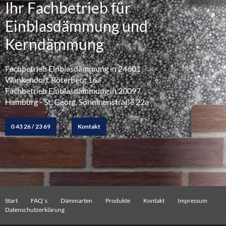
Ihr Fachbetrieb für
Einblasdämmung und
Kerndämmung
Fachbetrieb Einblasdämmung in 24601
Wankendorf, Röterberg 16a
Fachbetrieb Einblasdämmung in 20097
Hamburg - St. Georg, Sonninenstraße 22a
0 43 26 / 23 69
Kontakt
Start
FAQ`s
Dämmarten
Produkte
Kontakt
Impressum
Datenschutzerklärung