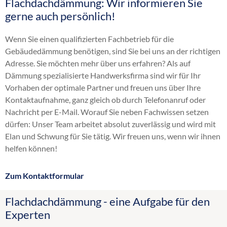
Flachdachdämmung: Wir informieren Sie
Altbaudämmung
gerne auch persönlich!
Brandschutz Einblasdämmung
Dachbodendämmung
Wenn Sie einen qualifizierten Fachbetrieb für die
Dachdämmung
Gebäudedämmung benötigen, sind Sie bei uns an der richtigen
Dachschrägendämmung
Adresse. Sie möchten mehr über uns erfahren? Als auf
Dämmung
Dämmung spezialisierte Handwerksfirma sind wir für Ihr
Einblasdämmung
Vorhaben der optimale Partner und freuen uns über Ihre
Einblasen
Kontaktaufnahme, ganz gleich ob durch Telefonanruf oder
energetische Sanierung
Nachricht per E-Mail. Worauf Sie neben Fachwissen setzen
Fußbodendämmung
dürfen: Unser Team arbeitet absolut zuverlässig und wird mit
Gebäudedämmung
Elan und Schwung für Sie tätig. Wir freuen uns, wenn wir ihnen
Geschossdeckendämmung
helfen können!
HK 33
Hohlraumdämmung
Zum Kontaktformular
Hohlschichtisolierung
Innendämmung
Flachdachdämmung - eine Aufgabe für den
Kellerdeckendämmung
Experten
Kerndämmung
Obergeschossdeckendämmung