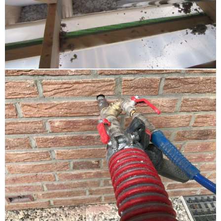
Dämmung Halstenbek
,
Geschossdeckendämmung
Grömitz Kellenhusen
,
energetische Sanierung
Ammersbek
,
Fußbodendämmung Wedel
,
Dachschrägendämmung Norderstedt
,
Gebäudedämmung Kreis Steinburg
,
Hohlschichtisolierung Kappeln
,
Dachbodendämmung Ahrensbök
,
Brandschutz
Einblasdämmung Neustadt in Holstein
,
Dachschrägendämmung Schleswig Gelting
,
Hohlraumdämmung Plön
,
Dachschrägendämmung
Lauenburg
,
Brandschutz Einblasdämmung Kappeln
,
Altbaudämmung Stockelsdorf
,
Hohlraumdämmung
Halstenbek
,
Wärmedämmung Ahrensbök
,
Hohlschichtisolierung Stormarn
,
energetische
Sanierung Dithmarschen