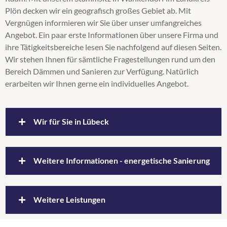
Plön decken wir ein geografisch großes Gebiet ab. Mit
Steicozell
Vergnügen informieren wir Sie über unser umfangreiches
Supafil
Angebot. Ein paar erste Informationen über unsere Firma und
Untersparrendämmung
ihre Tätigkeitsbereiche lesen Sie nachfolgend auf diesen Seiten.
Wärmedämmung
Wir stehen Ihnen für sämtliche Fragestellungen rund um den
Zellulosedämmung
Bereich Dämmen und Sanieren zur Verfügung. Natürlich
erarbeiten wir Ihnen gerne ein individuelles Angebot.
Wir für Sie in Lübeck
Wir sind Ihr Partner auch in Lübeck
Weitere Informationen - energetische Sanierung
Unser Geschäftsbereich umfasst auch Lübeck. Durch
unsere Tätigkeit haben wir uns einen
Die Firma Haupt ist Ihr Fachbetrieb für die
Weitere Leistungen
ausgezeichneten Überblick über die Architektur der
Gebäudedämmung
Gemeinden und Städte unseres Vertriebsgebietes