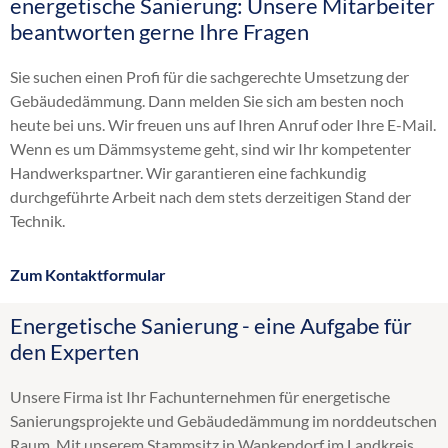
energetische Sanierung: Unsere Mitarbeiter
Altbaudämmung
beantworten gerne Ihre Fragen
Brandschutz Einblasdämmung
Dachbodendämmung
Sie suchen einen Profi für die sachgerechte Umsetzung der
Dachdämmung
Gebäudedämmung. Dann melden Sie sich am besten noch
Dachschrägendämmung
heute bei uns. Wir freuen uns auf Ihren Anruf oder Ihre E-Mail.
Dämmung
Wenn es um Dämmsysteme geht, sind wir Ihr kompetenter
Einblasdämmung
Handwerkspartner. Wir garantieren eine fachkundig
Einblasen
durchgeführte Arbeit nach dem stets derzeitigen Stand der
Flachdachdämmung
Technik.
Fußbodendämmung
Gebäudedämmung
Zum Kontaktformular
Geschossdeckendämmung
HK 33
Energetische Sanierung - eine Aufgabe für
Hohlraumdämmung
den Experten
Hohlschichtisolierung
Innendämmung
Unsere Firma ist Ihr Fachunternehmen für energetische
Kellerdeckendämmung
Sanierungsprojekte und Gebäudedämmung im norddeutschen
Kerndämmung
Raum. Mit unserem Stammsitz in Wankendorf im Landkreis
Obergeschossdeckendämmung