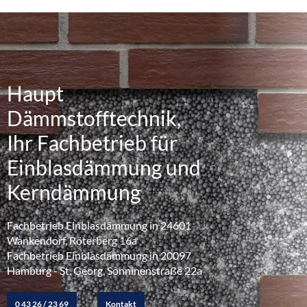
Haupt
Dämmstofftechnik,
Ihr Fachbetrieb für
Einblasdämmung und
Kerndämmung
Fachbetrieb Einblasdämmung in 24601
Wankendorf, Röterberg 16a
Fachbetrieb Einblasdämmung in 20097
Hamburg - St. Georg, Sonninenstraße 22a
0 43 26 / 23 69
Kontakt