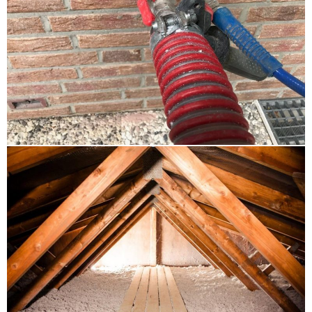
Gebäudedämmung Pinneberg
,
Dachdämmung
Neustadt in Holstein
,
Fußbodendämmung Altenholz
,
Einblasen Lütjenburg
,
Einblasdämmung Ammersbek
,
Zellulosedämmung Altenholz
,
Dachbodendämmung
Schleswig Holstein
,
Steicozell Tangstedt
,
Supafil
Büchen
,
Untersparrendämmung Stockelsdorf
,
Wärmedämmung Neumünster Boostedt
,
Altbaudämmung Lübeck
,
Altbaudämmung Malente
,
Innendämmung Oststeinbek Barsbüttel