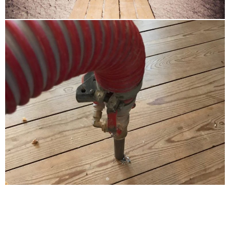
Kropp
Lauenburg
Lübeck
Lütjenburg
Malente
Marne Meldorf
Mölln
Neumünster Boostedt
Neustadt in Holstein
Niebüll Leck Bredstedt
Niendorf Schnelsen
Norderstedt
Nordfriesland
Oldenburg in Holstein
Ostholstein
Oststeinbek Barsbüttel
Pinneberg
Plön