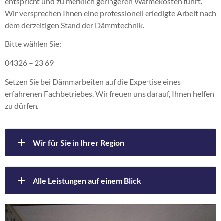
entspricht und zu merklich geringeren Wärmekosten führt.
Wir versprechen Ihnen eine professionell erledigte Arbeit nach
dem derzeitigen Stand der Dämmtechnik.
Bitte wählen Sie:
04326 – 23 69
Setzen Sie bei Dämmarbeiten auf die Expertise eines
erfahrenen Fachbetriebes. Wir freuen uns darauf, Ihnen helfen
zu dürfen.
Wir für Sie in Ihrer Region
Ahrensbök
Alle Leistungen auf einem Blick
Ahrensburg Grosshansdorf
Alsterdorf Winterhude Eppendorf
Altenholz
Altbaudämmung