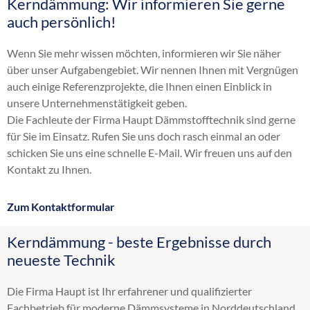
Kerndämmung: Wir informieren Sie gerne
Altbaudämmung
auch persönlich!
Brandschutz Einblasdämmung
Dachbodendämmung
Wenn Sie mehr wissen möchten, informieren wir Sie näher
Dachdämmung
über unser Aufgabengebiet. Wir nennen Ihnen mit Vergnügen
Dachschrägendämmung
auch einige Referenzprojekte, die Ihnen einen Einblick in
Dämmung
unsere Unternehmenstätigkeit geben.
Einblasdämmung
Die Fachleute der Firma Haupt Dämmstofftechnik sind gerne
Einblasen
für Sie im Einsatz. Rufen Sie uns doch rasch einmal an oder
energetische Sanierung
schicken Sie uns eine schnelle E-Mail. Wir freuen uns auf den
Flachdachdämmung
Kontakt zu Ihnen.
Fußbodendämmung
Gebäudedämmung
Zum Kontaktformular
Geschossdeckendämmung
HK 33
Kerndämmung - beste Ergebnisse durch
Hohlraumdämmung
neueste Technik
Hohlschichtisolierung
Innendämmung
Die Firma Haupt ist Ihr erfahrener und qualifizierter
Kellerdeckendämmung
Fachbetrieb für moderne Dämmsysteme in Norddeutschland.
Obergeschossdeckendämmung