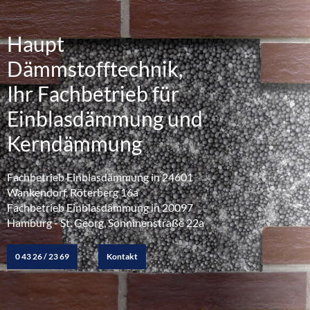
Haupt
Dämmstofftechnik,
Ihr Fachbetrieb für
Einblasdämmung und
Kerndämmung
Fachbetrieb Einblasdämmung in 24601
Wankendorf, Röterberg 16a
Fachbetrieb Einblasdämmung in 20097
Hamburg - St. Georg, Sonninenstraße 22a
0 43 26 / 23 69
Kontakt