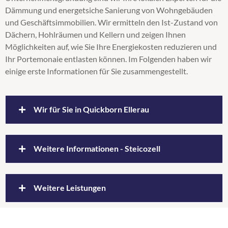
Dämmung und energetsiche Sanierung von Wohngebäuden
Kerndämmung
und Geschäftsimmobilien. Wir ermitteln den Ist-Zustand von
Obergeschossdeckendämmung
Dächern, Hohlräumen und Kellern und zeigen Ihnen
Supafil
Möglichkeiten auf, wie Sie Ihre Energiekosten reduzieren und
Untersparrendämmung
Ihr Portemonaie entlasten können. Im Folgenden haben wir
Wärmedämmung
einige erste Informationen für Sie zusammengestellt.
Zellulosedämmung
Wir für Sie in Quickborn Ellerau
Unser Einzugsbereich umfasst auch
Weitere Informationen - Steicozell
Ellerau und Quickborn
Für Sie im Einsatz in Quickborn und Ellerau. Unser
Wir sind Ihr Fachbetrieb für Sanierung
Weitere Leistungen
Einzugsbereich umfasst auch Ihre Region. Durch
und Gebäudedämmung
unsere Geschäftstätigkeit haben wir uns einen
ausgezeichneten Überblick über die Stadtarchitektur
Vertrauen Sie in Sachen Dämmen und Sanieren
Dachbodendämmung Ostholstein
,