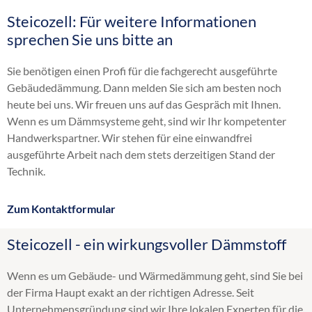
Steicozell: Für weitere Informationen
Altbaudämmung
sprechen Sie uns bitte an
Brandschutz Einblasdämmung
Dachbodendämmung
Sie benötigen einen Profi für die fachgerecht ausgeführte
Dachdämmung
Gebäudedämmung. Dann melden Sie sich am besten noch
Dachschrägendämmung
heute bei uns. Wir freuen uns auf das Gespräch mit Ihnen.
Dämmung
Wenn es um Dämmsysteme geht, sind wir Ihr kompetenter
Einblasdämmung
Handwerkspartner. Wir stehen für eine einwandfrei
Einblasen
ausgeführte Arbeit nach dem stets derzeitigen Stand der
energetische Sanierung
Technik.
Flachdachdämmung
Fußbodendämmung
Zum Kontaktformular
Gebäudedämmung
Geschossdeckendämmung
Steicozell - ein wirkungsvoller Dämmstoff
HK 33
Hohlraumdämmung
Wenn es um Gebäude- und Wärmedämmung geht, sind Sie bei
Hohlschichtisolierung
der Firma Haupt exakt an der richtigen Adresse. Seit
Innendämmung
Unternehmensgründung sind wir Ihre lokalen Experten für die
Kellerdeckendämmung