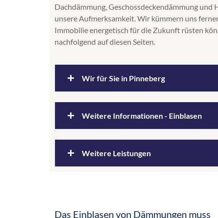
Dachdämmung, Geschossdeckendämmung und Hohls
unsere Aufmerksamkeit. Wir kümmern uns ferner 
Immobilie energetisch für die Zukunft rüsten könn
nachfolgend auf diesen Seiten.
Wir für Sie in Pinneberg
Für Sie da in Pinneberg
Weitere Informationen - Einblasen
Durch unsere Vertriebstätigkeit haben wir u
Städte und Gemeinden unseres Einzugsberei
Senken Sie Ihre Kosten
Weitere Leistungen
Pinneberg zu unserem unmittelbaren Wirkung
zu kommen.
Sie interessieren sich für Dämm- oder Sani
und wünschen sich ein entsprechendes Angebo
Dachbodendämmung Tornesch
,
Obergescho
Lebensmittelpunkt Pinneberg
gleichzeitig aber keine hohen Kosten verursac
Dachschrägendämmung Büdelsdorf Fockbek
Zirka 42.000 Menschen wohnen in Pinneberg 
Einblasdämmung Ammersbek
,
Steicozell Ni
Das Einblasen von Dämmungen muss
Als Profi für Einblasdämmung, energetische