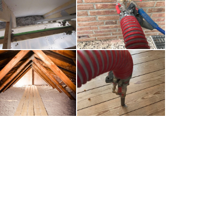
Untersparrendämmung
Wärmedämmung
Zellulosedämmung