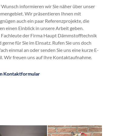
Dachbodendämmung
 Wunsch informieren wir Sie näher über unser
Dachdämmung
mengebiet. Wir präsentieren Ihnen mit
Dachschrägendämmung
gnügen auch ein paar Referenzprojekte, die
Dämmung
en einen Einblick in unsere Arbeit geben.
Einblasdämmung
 Fachleute der Firma Haupt Dämmstofftechnik
energetische Sanierung
d gerne für Sie im Einsatz. Rufen Sie uns doch
Flachdachdämmung
fach einmal an oder senden Sie uns eine kurze E-
Fußbodendämmung
l. Wir freuen uns auf Ihre Kontaktaufnahme.
Gebäudedämmung
Geschossdeckendämmung
m Kontaktformular
HK 33
Hohlraumdämmung
Hohlschichtisolierung
Innendämmung
Kellerdeckendämmung
Kerndämmung
Obergeschossdeckendämmung
Steicozell
Supafil