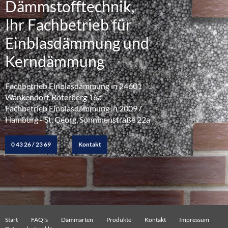
Dämmstofftechnik,
Ihr Fachbetrieb für
Einblasdämmung und
Kerndämmung
Fachbetrieb Einblasdämmung in 24601
Wankendorf, Röterberg 16a
Fachbetrieb Einblasdämmung in 20097
Hamburg - St. Georg, Sonninenstraße 22a
0 43 26 / 23 69
Kontakt
Start
FAQ`s
Dämmarten
Produkte
Kontakt
Impressum