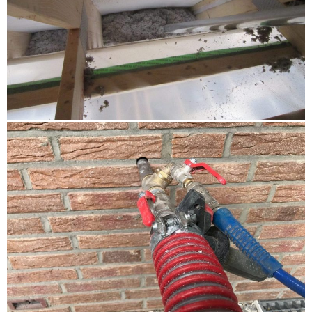
energetische Sanierung Marne Meldorf
,
Dachdämmung Itzehoe Kellinghusen
Hohenlockstedt
,
Innendämmung Kreis Steinburg
,
Zellulosedämmung Heide Husum Büsum
,
Hohlraumdämmung Schenefeld Sülldorf
,
Kellerdeckendämmung Kronshagen
,
Hohlschichtisolierung Halstenbek
,
Einblasen
Heiligenhafen
,
Kellerdeckendämmung Alsterdorf
Winterhude Eppendorf
,
Dachbodendämmung Bad
Schwartau
,
HK 33 Schwentinental
,
Dämmung Amt
Molfsee
,
Dachbodendämmung Ahrensburg
Grosshansdorf
,
Wärmedämmung Bad Bramstedt
,
Gebäudedämmung Flensburg
,
energetische
Sanierung Ahrensburg Grosshansdorf
,
Brandschutz
Einblasdämmung Dithmarschen