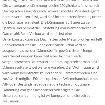
wir Ihr qualifizierter Fachbetrieb bei der
der Umgebung. Es überrascht indes nicht, dass in
Die Untersparrendämmung ist eine Möglichkeit, falls man ein
Gebäudedämmung Malente
,
Hohlraumdämmung
Gebäudedämmung. Unser Firmensitz liegt
Halstenbek die Einzelhausbebauung überwiegt.
Dachgeschoss nachträglich isolieren möchte. Wie der Begriff
Reinfeld
,
Kellerdeckendämmung Nordfriesland
,
verkehrsgünstig in Wankendorf bei Plön. Die Kosten
Halstenbek ist ein idealer Wohnort für junge
bereits vermuten lässt, wird die Untersparrendämmung unter
Altbaudämmung Halstenbek
,
Flachdachdämmung
stets vor Augen: Wir sorgen für eine fachmännisch
Familien. Herrlich auch die Umgebung: Die Gemeinde
die Dachsparren gelegt. Die Dämmung läuft quer zu den
Kronshagen
,
Dachdämmung Heiligenhafen
,
HK 33
ausgeführte Arbeit nach dem immer aktuellsten
liegt in einer schönen Heide- und Moorlandschaft.
Sparren und hemmt die Entstehung von Wärmebrücken im
Malente
,
Steicozell Reinbek Glinde
,
Stand der Dämmtechnik.
Halstenbek – Lebensmittelpunkt für junge
Dachstuhl. Beim Verbau wird zunächst eine
Geschossdeckendämmung Oldenburg in Holstein
,
Familien
Unterkonstruktion aus Dachlatten oder Metallprofilen erstellt
Eine wirkungsvolle Dämmung verbessert den
Dachbodendämmung Büchen
,
und verschraubt. Die Höhe der Konstruktion wird so
Wärmehaushalt des Hauses und minimiert den
Geschossdeckendämmung Itzehoe Kellinghusen
Halstenbek ist verkehrstechnisch besonders
ausgewählt, dass der Dämmstoff in gewünschter Menge
Energiebedarf. Kosten sind nicht gleich Kosten:
Hohenlockstedt
,
Kellerdeckendämmung Bordesholm
vorteilhaft gut zu erreichen. Direkt an der Autobahn
verarbeitet werden kann. Mit einer fachmännisch
Wenn Sie in eine Dämmmaßnahme investieren, so
Hohenwestedt
,
Zellulosedämmung Tornesch
,
A23 gelegen, kommt man nach man Halstenbek mit
vorgenommenen Untersparrendämmung erreicht man beste
haben Sie auf den ersten Blick einige Ausgaben.
Kellerdeckendämmung Grömitz Kellenhusen
,
dem Auto bequem und schnell. Auch der öffentliche
Dämmresultate. Zwei weitere Vorzüge: Der Wohnraum wird
Dieser Mitteleinsatz ammortisiert sich allerdings
Kerndämmung Henstedt Ulzburg
,
Nahverkehr ist in Halstenbek sehr gut. Der Ort ist an
wird kaum beeinträchtigt und andere Dämmmethoden sind
zumeist sehr rasch. Bereits mittelfristig können Sie
Fußbodendämmung Itzehoe Kellinghusen
den Hamburger Verkehrsverbund (HVV)
zusätzlich möglich. Für den optimalen Wärmehaushalt eines
die Kosten für Ihren lEnergieeinsatz erkennbar
Hohenlockstedt
,
Geschossdeckendämmung Bad
angeschlossen. Die S-Bahn hält genau in Halstenbek
Alt- oder Bestandsgebäudes ist die technisch optimale
verringern.
Segeberg Wahlstedt
,
Einblasen Ahrensbök
,
und im einige Kilometer entfernen Ortsteil
Dämmung von ganz besonderer Wichtigkeit. Die
Hohlraumdämmung Kropp
,
Innendämmung Preetz
,
Die Kosten stets vor Augen
Krupunder. Weitläufig bekannt ist Halstenbek auch
Untersparrendämmung ist wirkungsvoll und einfach zu
Einblasen Bad Schwartau
,
Einblasdämmung
durch die sogenannte „Wohnmeile Halstenbek“.
realisieren.
Kaltenkirchen
,
Einblasdämmung Ahrensburg
Geben Sie Ihrem Zuhause das gewisse Plus an