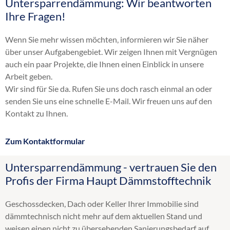
Untersparrendämmung: Wir beantworten
Altbaudämmung
Ihre Fragen!
Brandschutz Einblasdämmung
Dachbodendämmung
Wenn Sie mehr wissen möchten, informieren wir Sie näher
Dachdämmung
über unser Aufgabengebiet. Wir zeigen Ihnen mit Vergnügen
Dachschrägendämmung
auch ein paar Projekte, die Ihnen einen Einblick in unsere
Dämmung
Arbeit geben.
Einblasdämmung
Wir sind für Sie da. Rufen Sie uns doch rasch einmal an oder
Einblasen
senden Sie uns eine schnelle E-Mail. Wir freuen uns auf den
energetische Sanierung
Kontakt zu Ihnen.
Flachdachdämmung
Fußbodendämmung
Zum Kontaktformular
Gebäudedämmung
Geschossdeckendämmung
Untersparrendämmung - vertrauen Sie den
HK 33
Profis der Firma Haupt Dämmstofftechnik
Hohlraumdämmung
Hohlschichtisolierung
Geschossdecken, Dach oder Keller Ihrer Immobilie sind
Innendämmung
dämmtechnisch nicht mehr auf dem aktuellen Stand und
Kellerdeckendämmung
weisen einen nicht zu übersehenden Sanierungsbedarf auf.
Kerndämmung