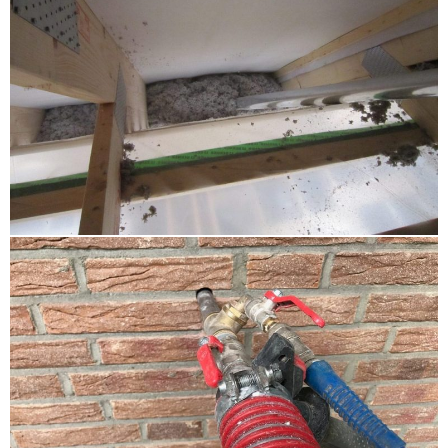
Hohlschichtisolierung Altenholz
,
Altbaudämmung
Büchen
,
Hohlraumdämmung Glücksburg Tarp
,
Dachbodendämmung Elmshorn
,
Gebäudedämmung
Heiligenhafen
,
Altbaudämmung Harrislee Handewitt
,
Kellerdeckendämmung Henstedt Ulzburg
,
Dachbodendämmung Pinneberg
,
energetische
Sanierung Kiel
,
energetische Sanierung Quickborn
Ellerau
,
Zellulosedämmung Ostholstein
,
Flachdachdämmung Rahlstedt
,
Geschossdeckendämmung Sylt Föhr Amrum
,
Kerndämmung Kaltenkirchen
,
Steicozell Niendorf
Schnelsen
,
Untersparrendämmung Itzehoe
Kellinghusen Hohenlockstedt
,
Fußbodendämmung
Harrislee Handewitt
,
HK 33 Ratekau
,
Kellerdeckendämmung Bergedorf Wentorf
,
Fußbodendämmung Quickborn Ellerau