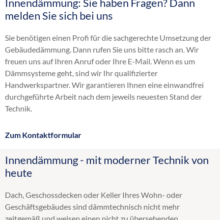
Innendämmung: Sie haben Fragen? Dann
Altbaudämmung
melden Sie sich bei uns
Brandschutz Einblasdämmung
Dachbodendämmung
Sie benötigen einen Profi für die sachgerechte Umsetzung der
Dachdämmung
Gebäudedämmung. Dann rufen Sie uns bitte rasch an. Wir
Dachschrägendämmung
freuen uns auf Ihren Anruf oder Ihre E-Mail. Wenn es um
Dämmung
Dämmsysteme geht, sind wir Ihr qualifizierter
Einblasdämmung
Handwerkspartner. Wir garantieren Ihnen eine einwandfrei
Einblasen
durchgeführte Arbeit nach dem jeweils neuesten Stand der
energetische Sanierung
Technik.
Flachdachdämmung
Fußbodendämmung
Zum Kontaktformular
Gebäudedämmung
Geschossdeckendämmung
Innendämmung - mit moderner Technik von
HK 33
heute
Hohlraumdämmung
Hohlschichtisolierung
Dach, Geschossdecken oder Keller Ihres Wohn- oder
Kellerdeckendämmung
Geschäftsgebäudes sind dämmtechnisch nicht mehr
Kerndämmung
zeitgemäß und weisen einen nicht zu übersehenden
Obergeschossdeckendämmung