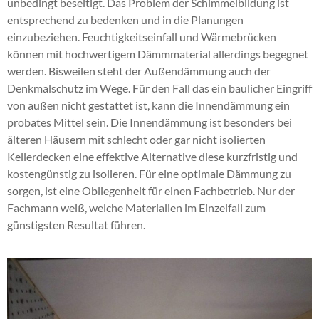
unbedingt beseitigt. Das Problem der Schimmelbildung ist
Wärmedämmung Sylt Föhr Amrum
,
Steicozell
unser Angebot. Prima, dass Sie diese Website
einwandfreier Qualität senken die Kosten für die
entsprechend zu bedenken und in die Planungen
Stockelsdorf
,
Einblasdämmung Büdelsdorf Fockbek
gefunden haben. Für Rückfragen sind wir jederzeit für
benötigte Heizungswärme und leisten damit
einzubeziehen. Feuchtigkeitseinfall und Wärmebrücken
Osterrönfeld
,
Dämmung Lauenburg
,
Sie da. Auf den Kontakt zu Ihnen freuen wir uns.
gleichzeitig auch einen bedeutenden Beitrag zum
können mit hochwertigem Dämmmaterial allerdings begegnet
Dachbodendämmung Brunsbüttel Glückstadt
,
Schutz von Umwelt und Klima. Dürfen wir Sie
werden. Bisweilen steht der Außendämmung auch der
Fußbodendämmung Tornesch
,
beraten, wie Sie die Kosten für Ihren Wärmebedarf
Denkmalschutz im Wege. Für den Fall das ein baulicher Eingriff
Obergeschossdeckendämmung Ratzeburg
,
reduzieren? Toll, dann warten Sie bitte nicht und
von außen nicht gestattet ist, kann die Innendämmung ein
energetische Sanierung Trittau
,
Brandschutz
nehmen am besten gleich heute Verbindung mit uns
probates Mittel sein. Die Innendämmung ist besonders bei
Einblasdämmung Lauenburg
,
Kerndämmung
auf. Ein kurzer Anruf oder auch eine schnelle Mail
älteren Häusern mit schlecht oder gar nicht isolierten
Trappenkamp
,
Hohlraumdämmung Bordesholm
genügen. Eine fachmännische Beratung ist ebenso
Kellerdecken eine effektive Alternative diese kurzfristig und
Hohenwestedt
,
Brandschutz Einblasdämmung
wichtig wie die sachgemäße Ausführung der
kostengünstig zu isolieren. Für eine optimale Dämmung zu
Ostholstein
,
Dachbodendämmung Bargteheide
,
HK
entprechenden Arbeiten. Unsere Beratung ist
sorgen, ist eine Obliegenheit für einen Fachbetrieb. Nur der
33 Bordesholm Hohenwestedt
,
selbstverständlich absolut unverbindlich.
Fachmann weiß, welche Materialien im Einzelfall zum
Hohlschichtisolierung Büdelsdorf Fockbek
Qualitätsbewusst bei moderaten Kosten: Wir
günstigsten Resultat führen.
Osterrönfeld
,
Obergeschossdeckendämmung
empfehlen uns als spezialisiertes Unternehmen auch
Uetersen Barmstedt
,
energetische Sanierung Lübeck
,
in Ihrer Region. Unsere langjährige Erfahrung spricht
Brandschutz Einblasdämmung Ahrensbök
,
für uns.
Dachschrägendämmung Fehmarn
,
Steicozell
Verringern Sie die Kosten für Ihren Energiebedarf:
Schleswig Holstein
,
Wärmedämmung Ratzeburg
,
Vertrauen Sie den Spezialisten der Firma Haupt.
Dämmung Heide Husum Büsum
,