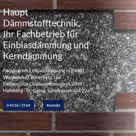
Haupt
Dämmstofftechnik,
Ihr Fachbetrieb für
Einblasdämmung und
Kerndämmung
Fachbetrieb Einblasdämmung in 24601
Wankendorf, Röterberg 16a
Fachbetrieb Einblasdämmung in 20097
Hamburg - St. Georg, Sonninenstraße 22a
0 43 26 / 23 69
Kontakt