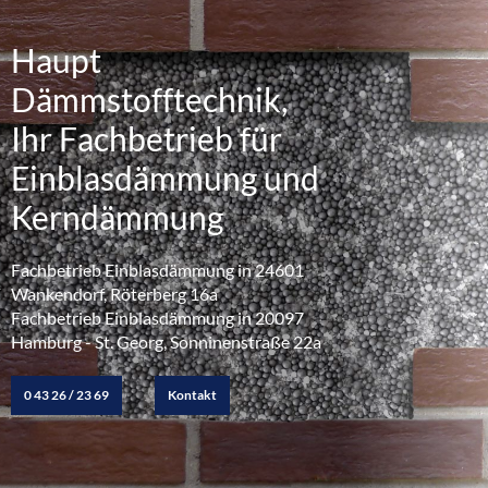
Haupt
Dämmstofftechnik,
Ihr Fachbetrieb für
Einblasdämmung und
Kerndämmung
Fachbetrieb Einblasdämmung in 24601
Wankendorf, Röterberg 16a
Fachbetrieb Einblasdämmung in 20097
Hamburg - St. Georg, Sonninenstraße 22a
0 43 26 / 23 69
Kontakt