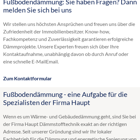
Fußbodendämmung: Sie haben Fragen? Dann
Altbaudämmung
melden Sie sich bei uns
Brandschutz Einblasdämmung
Dachbodendämmung
Wir stellen uns höchsten Ansprüchen und freuen uns über die
Dachdämmung
Zufriedenheit der Immobilienbesitzer. Know-how,
Dachschrägendämmung
Fachkompetenz und Zuverlässigkeit garantieren erfolgreiche
Dämmung
Dämmprojekte. Unsere Experten freuen sich über Ihre
Einblasdämmung
Kontaktaufnahme, unabhängig davon ob durch Anruf oder
Einblasen
eine schnelle E-MailEmail.
energetische Sanierung
Flachdachdämmung
Zum Kontaktformular
Gebäudedämmung
Geschossdeckendämmung
Fußbodendämmung - eine Aufgabe für die
HK 33
Spezialisten der Firma Haupt
Hohlraumdämmung
Hohlschichtisolierung
Wenn es um Wärme- und Gebäudedämmung geht, sind Sie bei
Innendämmung
der Firma Haupt Dämmstofftechnik exakt an der richtigen
Kellerdeckendämmung
Adresse. Seit unserer Gründung sind wir Ihr lokaler
Kerndämmung
Fachbetrieb für die Dämmung und energetische Sanierung von
Obergeschossdeckendämmung