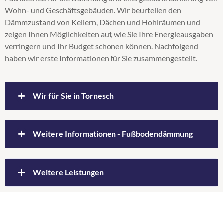
Wohn- und Geschäftsgebäuden. Wir beurteilen den
Steicozell
Dämmzustand von Kellern, Dächen und Hohlräumen und
Supafil
zeigen Ihnen Möglichkeiten auf, wie Sie Ihre Energieausgaben
Untersparrendämmung
verringern und Ihr Budget schonen können. Nachfolgend
Wärmedämmung
haben wir erste Informationen für Sie zusammengestellt.
Zellulosedämmung
Wir für Sie in Tornesch
Unsere Leistung auch für Privat- und
Weitere Informationen - Fußbodendämmung
Geschäftskunden aus Tornesch
Durch unsere Geschäftstätigkeit haben wir uns einen
Wir sind Ihr Fachbetrieb für Sanierung
Weitere Leistungen
guten Überblick über die Architektur der Gemeinden
und Gebäudedämmung
und Städte unseres Einzugsbereiches erarbeiten
können. Natürlich gehört auch Tornesch zu unserem
Vertrauen Sie in Sachen Dämmen und Sanieren auf
Einblasdämmung Büdelsdorf Fockbek Osterrönfeld
,
unmittelbaren Geschäftsgebiet.
jeden Fall auf die fachspezifische Leistung vom
Obergeschossdeckendämmung Kropp
,