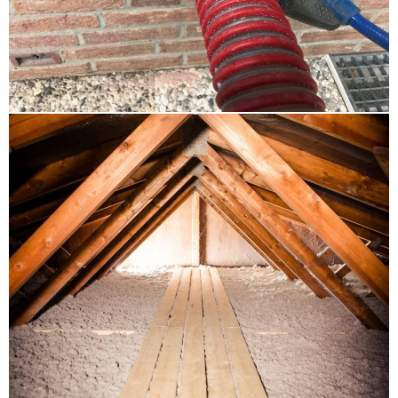
Molfsee
,
Dachdämmung Pinneberg
,
Wärmedämmung
Elmshorn
,
Steicozell Fehmarn
,
Dachschrägendämmung Sylt Föhr Amrum
,
Steicozell
Mölln
,
Brandschutz Einblasdämmung Timmendorfer
Strand