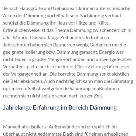
zeitgemäßen Dämmung Ihre Heizkosten senken und
Kein Wunder also, dass Altenholz beliebte
Innendämmung Tornesch
,
Dachbodendämmung
Je nach Hausgröße und Gebäudeart können unterschiedliche
Ihr Portemonaie entlasten. Haupt Dämmstofftechnik
Anlaufstation für erholungsbedürftige Besucher ist.
Neumünster Boostedt
,
energetische Sanierung
Arten der Dämmung vorteilhaft sein. Sachkundig verbaut,
bietet Ihnen eine professionell ausgeführte
Die Gemeinde Altenholz gliedert sich in sieben
Nordfriesland
,
Fußbodendämmung Bordesholm
schützt die Dämmung Ihr Haus vor Hitze und Kälte.
Dämmarbeit nach dem derzeitigen Stand der Technik.
Ortsteile: Stift, Klausdorf, Knoop, Postkamp,
Hohenwestedt
,
Wärmedämmung Ahrensburg
Erfreulicherweise ist das Thema Dämmung zwischenzeitlich in
Natürlich legen wir allergrößten Wert auf einen
Kubitzberg, Dehnhöft und Friedrichshof.
Grosshansdorf
,
Altbaudämmung Stormarn
,
aller Munde. Das war lange Zeit anders. In früheren
perfekten Service. Es ist uns wichtig, dass Sie lange
Innendämmung Geesthacht
,
Zellulosedämmung
Altenholz – Kleinstadt mit Herz
Jahrzehnten haben sich Bauherren wenig Gedanken um die
Jahre Nutzen von unserer Arbeit haben. Von einem
Heikendorf Laboe Mönkeberg
,
Altbaudämmung
geeignete Isolierung bzw. Dämmung gemacht. Energie war
Fachbetrieb dürfen Sie selbstverständlich eine
Mölln
,
Kerndämmung Glücksburg Tarp
,
Wirtschaftlich ist Altenholz besonders
nicht teuer, in großer Menge vorhanden und umweltgerechtes
absolute Top-Leistung erwarten.
Gebäudedämmung Heide Husum Büsum
,
landwirtschaftlich orientiert. Die Baustruktur in der
Verhalten spielte auch keine Rolle. Diese Zeiten gehören jetzt
Geschossdeckendämmung Büdelsdorf Fockbek
Gemeinde ist dominiert von einer ansprechenden
Wärmedämmung – ein Thema für den
der Vergangenheit an. Die korrekte Dämmung senkt sichtlich
Osterrönfeld
,
Kellerdeckendämmung Henstedt
Einzelhausbebauung. Altenholz konnte sich bis zum
Fachbetrieb
die Betriebskosten. Auch nachträglich kann man die Dämmung
Ulzburg
,
Kerndämmung Gettorf
,
heutigen Tag einen kleinstädtischen Charakter
optimieren. Selbst weitgehende Sanierungsmaßnahmen
Geschossdeckendämmung Eutin
,
Als Fachbetrieb darf sich eine Unternehmung
bewahren. Nichtsdestotrotz mangelt es an nichts: Die
rechnen sich nicht selten schon nach kurzer Zeit.
Geschossdeckendämmung Hamburg
,
bezeichnen, deren Angestellte über nachweisbare
direkte Nähe zur Großstadt Kiel sorgt für eine gute
Wärmedämmung Schwentinental
,
Innendämmung
Qualifikationen verfügen. Dies ist z.B. eine
Jahrelange Erfahrung im Bereich Dämmung
Infrastruktur der Region.
Kronshagen
,
Kerndämmung Barmbek
,
entsprechende Berufsausbildung oder ein
Privat- und Geschäftskunden aus
Hohlraumdämmung Wandsbek
,
Fußbodendämmung
Meisterbrief. Darüber hinaus zeichnet eine intensive
Altenholz schätzen unsere Leistungen!
Mangelhafte isolierte Außenwände und ein spärlich bis
Heiligenhafen
,
Dachschrägendämmung Quickborn
praktische Erfahrung einen Fachbetrieb aus. Von
überhaupt nicht gedämmtes Dach sind für einen erheblichen
Ellerau
,
Kerndämmung Trittau
,
Innendämmung
Unternehmensgründung an konzentrieren wir uns