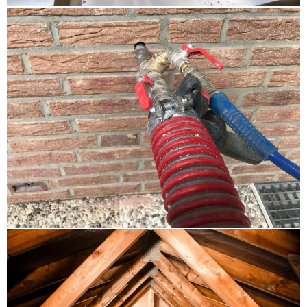
Schwarzenbek
,
Steicozell Elmshorn
,
Zellulosedämmung Bad Segeberg Wahlstedt
,
Hohlraumdämmung Fehmarn
,
Altbaudämmung
Büdelsdorf Fockbek Osterrönfeld
,
Hohlschichtisolierung Heiligenhafen
,
Dachschrägendämmung Tornesch
,
Gebäudedämmung Halstenbek
,
energetische
Sanierung Schleswig Holstein
,
Kerndämmung
Büchen
,
HK 33 Rellingen
,
Geschossdeckendämmung
Kreis Steinburg
,
Kerndämmung Alsterdorf
Winterhude Eppendorf
,
Altbaudämmung Ratzeburg
,
Geschossdeckendämmung Marne Meldorf
,
Zellulosedämmung Sylt Föhr Amrum
,
Altbaudämmung Heikendorf Laboe Mönkeberg
,
Gebäudedämmung Gettorf
,
Steicozell Ahrensbök
,
Hohlschichtisolierung Schwarzenbek
,
Dachschrägendämmung Lauenburg
,
Obergeschossdeckendämmung Preetz
,
Hohlschichtisolierung Büdelsdorf Fockbek