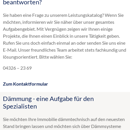
beantworten?
Brandschutz Einblasdämmung
Dachbodendämmung
Sie haben eine Frage zu unserem Leistungskatalog? Wenn Sie
Dachdämmung
möchten, informieren wir Sie näher über unser gesamtes
Dachschrägendämmung
Aufgabengebiet. Mit Vergnügen zeigen wir Ihnen einige
Einblasdämmung
Projekte, die Ihnen einen Einblick in unsere Tätigkeit geben.
Einblasen
Rufen Sie uns doch einfach einmal an oder senden Sie uns eine
energetische Sanierung
E-Mail. Unser freundliches Team arbeitet stets fachkundig und
Flachdachdämmung
lösungsorientiert. Bitte wählen Sie:
Fußbodendämmung
Gebäudedämmung
04326 – 23 69
Geschossdeckendämmung
HK 33
Zum Kontaktformular
Hohlraumdämmung
Hohlschichtisolierung
Dämmung - eine Aufgabe für den
Innendämmung
Spezialisten
Kellerdeckendämmung
Kerndämmung
Sie möchten Ihre Immobilie dämmtechnisch auf den neuesten
Obergeschossdeckendämmung
Stand bringen lassen und möchten sich über Dämmsysteme
Steicozell