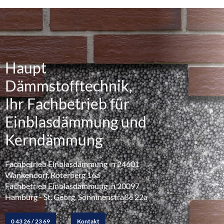
Haupt
Dämmstofftechnik,
Ihr Fachbetrieb für
Einblasdämmung und
Kerndämmung
Fachbetrieb Einblasdämmung in 24601
Wankendorf, Röterberg 16a
Fachbetrieb Einblasdämmung in 20097
Hamburg - St. Georg, Sonninenstraße 22a
0 43 26 / 23 69
Kontakt