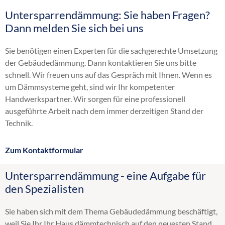
Untersparrendämmung: Sie haben Fragen?
Altbaudämmung
Dann melden Sie sich bei uns
Brandschutz Einblasdämmung
Dachbodendämmung
Sie benötigen einen Experten für die sachgerechte Umsetzung
Dachdämmung
der Gebäudedämmung. Dann kontaktieren Sie uns bitte
Dachschrägendämmung
schnell. Wir freuen uns auf das Gespräch mit Ihnen. Wenn es
Dämmung
um Dämmsysteme geht, sind wir Ihr kompetenter
Einblasdämmung
Handwerkspartner. Wir sorgen für eine professionell
Einblasen
ausgeführte Arbeit nach dem immer derzeitigen Stand der
energetische Sanierung
Technik.
Flachdachdämmung
Fußbodendämmung
Zum Kontaktformular
Gebäudedämmung
Geschossdeckendämmung
Untersparrendämmung - eine Aufgabe für
HK 33
den Spezialisten
Hohlraumdämmung
Hohlschichtisolierung
Sie haben sich mit dem Thema Gebäudedämmung beschäftigt,
Innendämmung
weil Sie Ihr Ihr Haus dämmtechnisch auf den neuesten Stand
Kellerdeckendämmung