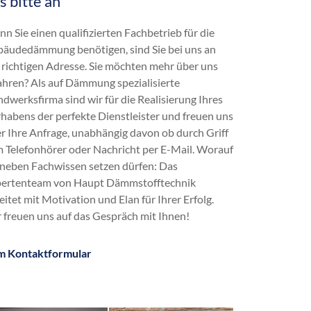
s bitte an
Dachdämmung
Dachschrägendämmung
n Sie einen qualifizierten Fachbetrieb für die
Dämmung
äudedämmung benötigen, sind Sie bei uns an
Einblasdämmung
 richtigen Adresse. Sie möchten mehr über uns
Einblasen
ahren? Als auf Dämmung spezialisierte
energetische Sanierung
dwerksfirma sind wir für die Realisierung Ihres
Flachdachdämmung
habens der perfekte Dienstleister und freuen uns
Fußbodendämmung
r Ihre Anfrage, unabhängig davon ob durch Griff
Gebäudedämmung
 Telefonhörer oder Nachricht per E-Mail. Worauf
Geschossdeckendämmung
 neben Fachwissen setzen dürfen: Das
HK 33
ertenteam von Haupt Dämmstofftechnik
Hohlraumdämmung
eitet mit Motivation und Elan für Ihrer Erfolg.
Hohlschichtisolierung
 freuen uns auf das Gespräch mit Ihnen!
Innendämmung
Kellerdeckendämmung
m Kontaktformular
Kerndämmung
Obergeschossdeckendämmung
Steicozell
Supafil