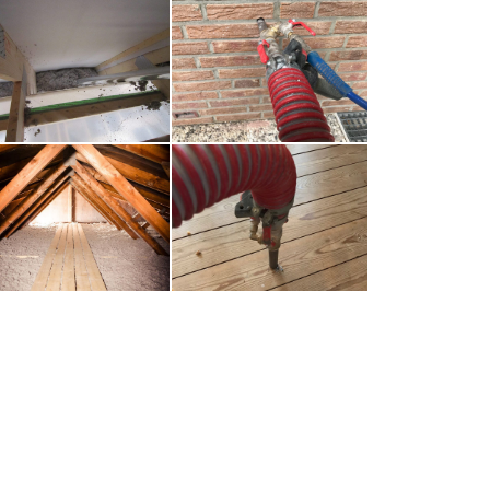
Untersparrendämmung
Wärmedämmung
Zellulosedämmung