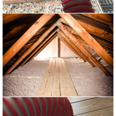
Ammersbek
,
Dachdämmung Büdelsdorf Fockbek
Osterrönfeld
,
Kellerdeckendämmung Uetersen
Barmstedt
,
Kerndämmung Rendsburg Eckernförde
,
Dachbodendämmung Tangstedt
,
Supafil Ratzeburg
,
energetische Sanierung Rendsburg Eckernförde
,
energetische Sanierung Malente
,
Kellerdeckendämmung Heide Husum Büsum
,
Obergeschossdeckendämmung Bad Segeberg
Wahlstedt
,
Hohlschichtisolierung Grömitz
Kellenhusen
,
Dachbodendämmung Brunsbüttel
Glückstadt
,
Brandschutz Einblasdämmung
Schwentinental
,
Geschossdeckendämmung Reinfeld
,
Dachschrägendämmung Trittau
,
Dachdämmung
Grömitz Kellenhusen
,
Altbaudämmung Halstenbek
,
Dachschrägendämmung Schenefeld Sülldorf
,
Steicozell Stockelsdorf
,
Innendämmung Norderstedt
,
Kellerdeckendämmung Niebüll Leck Bredstedt
,
Steicozell Geesthacht
,
Einblasdämmung Bad
Schwartau
,
Dämmung Niebüll Leck Bredstedt
,