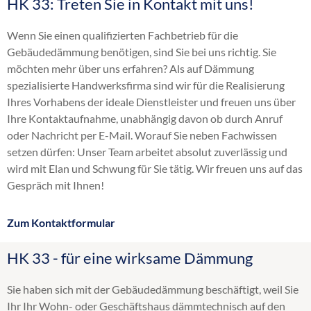
HK 33: Treten Sie in Kontakt mit uns!
Altbaudämmung
Brandschutz Einblasdämmung
Wenn Sie einen qualifizierten Fachbetrieb für die
Dachbodendämmung
Gebäudedämmung benötigen, sind Sie bei uns richtig. Sie
Dachdämmung
möchten mehr über uns erfahren? Als auf Dämmung
Dachschrägendämmung
spezialisierte Handwerksfirma sind wir für die Realisierung
Dämmung
Ihres Vorhabens der ideale Dienstleister und freuen uns über
Einblasdämmung
Ihre Kontaktaufnahme, unabhängig davon ob durch Anruf
Einblasen
oder Nachricht per E-Mail. Worauf Sie neben Fachwissen
energetische Sanierung
setzen dürfen: Unser Team arbeitet absolut zuverlässig und
Flachdachdämmung
wird mit Elan und Schwung für Sie tätig. Wir freuen uns auf das
Fußbodendämmung
Gespräch mit Ihnen!
Gebäudedämmung
Geschossdeckendämmung
Zum Kontaktformular
Hohlraumdämmung
Hohlschichtisolierung
HK 33 - für eine wirksame Dämmung
Innendämmung
Kellerdeckendämmung
Sie haben sich mit der Gebäudedämmung beschäftigt, weil Sie
Kerndämmung
Ihr Ihr Wohn- oder Geschäftshaus dämmtechnisch auf den
Obergeschossdeckendämmung