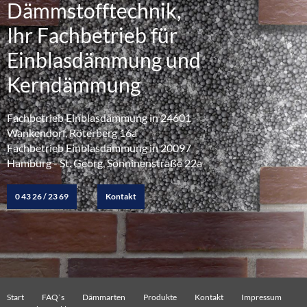
Dämmstofftechnik,
Ihr Fachbetrieb für
Einblasdämmung und
Kerndämmung
Fachbetrieb Einblasdämmung in 24601
Wankendorf, Röterberg 16a
Fachbetrieb Einblasdämmung in 20097
Hamburg - St. Georg, Sonninenstraße 22a
0 43 26 / 23 69
Kontakt
Start
FAQ`s
Dämmarten
Produkte
Kontakt
Impressum