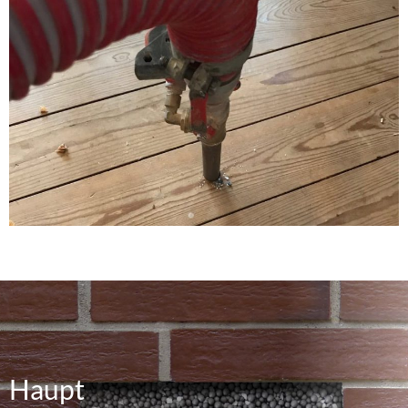
Untersparrendämmung Ammersbek
,
Zellulosedämmung Norderstedt
,
Kellerdeckendämmung Herzogtum Lauenburg
,
Gebäudedämmung Schleswig Holstein
,
Einblasdämmung Malente
,
Dachschrägendämmung
Preetz
Haupt