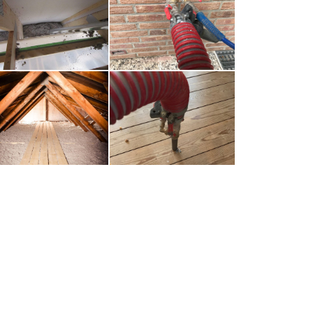
Untersparrendämmung
Wärmedämmung
Zellulosedämmung