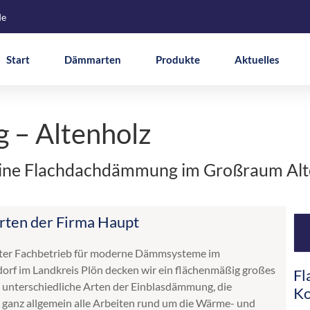
de
Start
Dämmarten
Produkte
Aktuelles
 – Altenholz
r eine Flachdachdämmung im Großraum Al
rten der Firma Haupt
ierter Fachbetrieb für moderne Dämmsysteme im
rf im Landkreis Plön decken wir ein flächenmäßig großes
Fl
 unterschiedliche Arten der Einblasdämmung, die
Ko
ganz allgemein alle Arbeiten rund um die Wärme- und