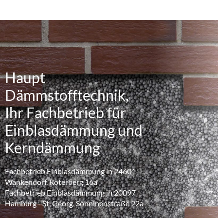
Haupt
Dämmstofftechnik,
Ihr Fachbetrieb für
Einblasdämmung und
Kerndämmung
Fachbetrieb Einblasdämmung in 24601
Wankendorf, Röterberg 16a
Fachbetrieb Einblasdämmung in 20097
Hamburg - St. Georg, Sonninenstraße 22a