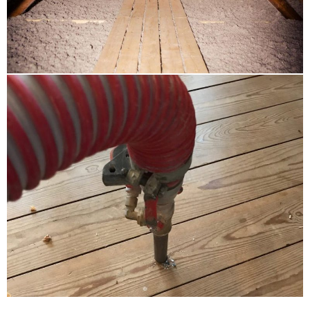
Verkehrsnetz an. Unweit von Steilshoop entfernt
befindet sich der Stadtpark der Hansestadt, der als
städtisches Erholungsgebiet dient.
Sie leben in Rahlstedt, Farmsen-Berne,
Steilshoop oder Bramfeld? Unser
Unternehmen ist für Sie da!
Wir finden es super, dass Sie unsere Internetseite
gefunden haben. Warten Sie bitte nicht und nehmen
Sie am besten gleich heute Verbindung mit uns auf.
Ein kurzer Telefonanruf oder auch eine kurze Mail
sind dafür völlig ausreichend. Unsere Zusage: Wir
sorgen für eine sachkundig durchgeführte Arbeit. Auf
den Kontakt zu Ihnen freuen wir uns.