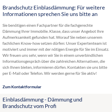
Brandschutz Einblasdämmung: Für weitere
Altbaudämmung
Informationen sprechen Sie uns bitte an
Dachbodendämmung
Dachdämmung
Sie benötigen einen Fachpartner für die fachgerechte
Dachschrägendämmung
Dämmung Ihrer Immobilie. Klasse, dass unser Angebot Ihre
Dämmung
Aufmerksamkeit gefunden hat. Worauf Sie neben unserem
Einblasdämmung
fachlichen Know-how setzen dürfen: Unser Expertenteam ist
Einblasen
motiviert und immer mit der nötigen Energie für Sie im Einsatz.
energetische Sanierung
Wir freuen uns sehr, wenn wir Sie in einem unverbindlichen
Flachdachdämmung
Informationsgespräch über die zahlreichen Alternativen, die
Fußbodendämmung
sich Ihnen bieten, informieren dürfen. Kontakten sie uns bitte
Gebäudedämmung
per E-Mail oder Telefon. Wir werden gerne für Sie aktiv!
Geschossdeckendämmung
HK 33
Zum Kontaktformular
Hohlraumdämmung
Hohlschichtisolierung
Einblasdämmung - Dämmung und
Innendämmung
Brandschutz vom Profi
Kellerdeckendämmung
Kerndämmung